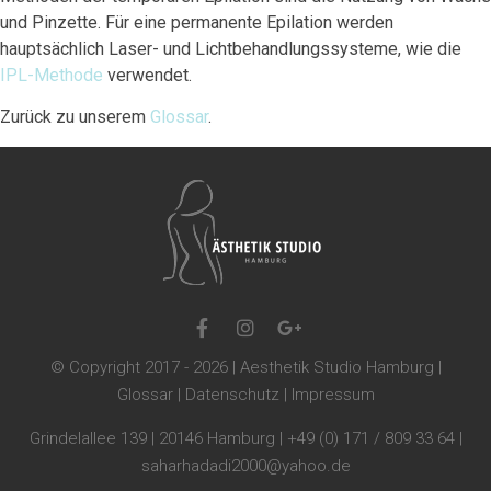
und Pinzette. Für eine permanente Epilation werden
hauptsächlich Laser- und Lichtbehandlungssysteme, wie die
IPL-Methode
verwendet.
Zurück zu unserem
Glossar
.
© Copyright 2017 - 2026 | Aesthetik Studio Hamburg |
Glossar
|
Datenschutz
|
Impressum
Grindelallee 139 | 20146 Hamburg | +49 (0) 171 / 809 33 64 |
saharhadadi2000@yahoo.de