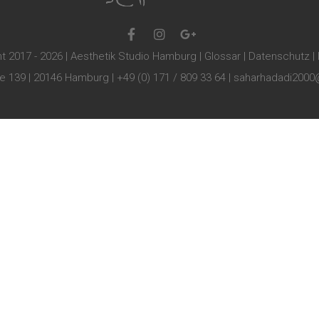
t 2017 - 2026 | Aesthetik Studio Hamburg |
Glossar
|
Datenschutz
|
ee 139 | 20146 Hamburg | +49 (0) 171 / 809 33 64 | saharhadadi20